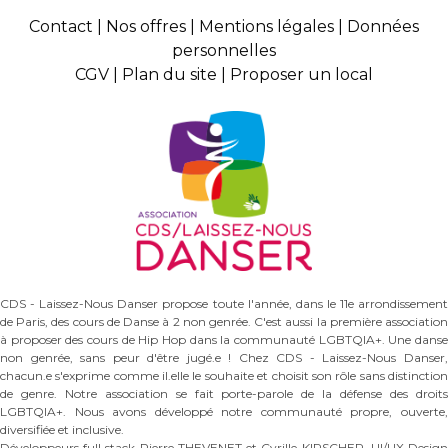
Contact
|
Nos offres
|
Mentions légales
|
Données
personnelles
CGV
|
Plan du site
|
Proposer un local
CDS - Laissez-Nous Danser propose toute l'année, dans le 11e arrondissement
de Paris, des cours de Danse à 2 non genrée. C'est aussi la première association
à proposer des cours de Hip Hop dans la communauté LGBTQIA+. Une danse
non genrée, sans peur d'être jugé.e ! Chez CDS - Laissez-Nous Danser,
chacun.e s'exprime comme il.elle le souhaite et choisit son rôle sans distinction
de genre. Notre association se fait porte-parole de la défense des droits
LGBTQIA+. Nous avons développé notre communauté propre, ouverte,
diversifiée et inclusive.
Développeurs full stack
Pierre THEVENET
et
Cyrille KIRSCHER
. UI/UX Desig